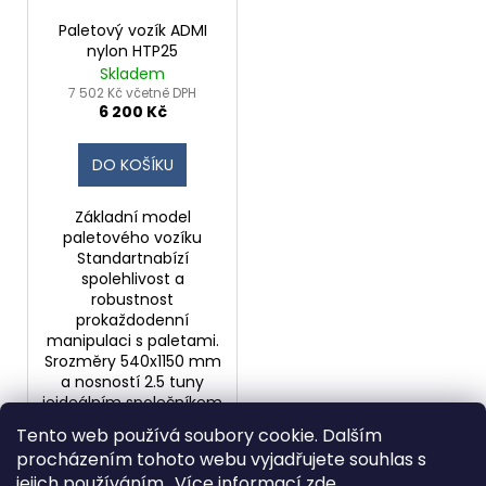
r
ů
a
o
Paletový vozík ADMI
j
nylon HTP25
d
Skladem
í
u
7 502 Kč včetně DPH
t
6 200 Kč
k
?
t
DO KOŠÍKU
ů
Základní model
paletového vozíku
HLEDAT
Standartnabízí
spolehlivost a
robustnost
prokaždodenní
manipulaci s paletami.
Srozměry 540x1150 mm
a nosností 2.5 tuny
jeideálním společníkem
ve...
Tento web používá soubory cookie. Dalším
procházením tohoto webu vyjadřujete souhlas s
jejich používáním.. Více informací
zde
.